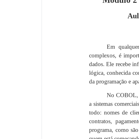
Módulo 2
Aul
Em qualquer
complexos, é import
dados. Ele recebe in
lógica, conhecida co
da programação e a
No COBOL, ess
a sistemas comerciai
todo: nomes de clien
contratos, pagamen
programa, como são 
quem está começand