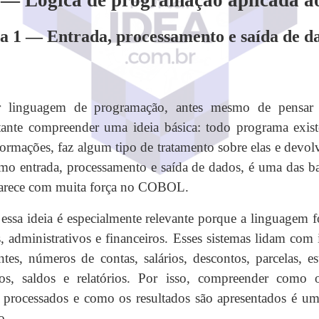
 — Lógica de programação aplicada
a 1 — Entrada, processamento e saída de d
 linguagem de programação, antes mesmo de pensa
ante compreender uma ideia básica: todo programa exist
formações, faz algum tipo de tratamento sobre elas e devol
mo entrada, processamento e saída de dados, é uma das b
parece com muita força no COBOL.
a ideia é especialmente relevante porque a linguagem fo
s, administrativos e financeiros. Esses sistemas lidam co
tes, números de contas, salários, descontos, parcelas, est
tos, saldos e relatórios. Por isso, compreender como
processados e como os resultados são apresentados é um 
o.