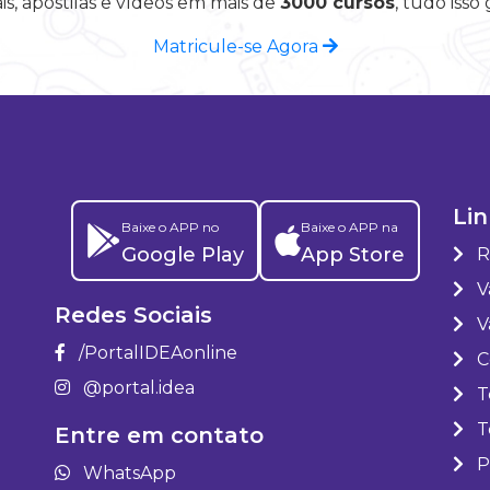
is, apostilas e vídeos em mais de
3000 cursos
, tudo isso
Matricule-se Agora
Lin
Baixe o APP no
Baixe o APP na
Google Play
App Store
R
Va
Redes Sociais
V
/PortalIDEAonline
C
@portal.idea
T
T
Entre em contato
P
WhatsApp