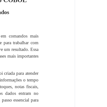
 ao COBOL
ados
r em comandos mais
e para trabalhar com
ve um resultado. Essa
ases mais importantes
i criada para atender
m informações o tempo
oques, notas fiscais,
 os dados entram no
passo essencial para