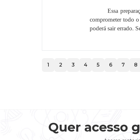
Essa prepara
comprometer todo o r
poderá sair errado. 
1
2
3
4
5
6
7
8
Quer acesso g