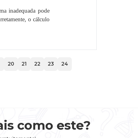
rma inadequada pode
rretamente, o cálculo
9
20
21
22
23
24
ais como este?