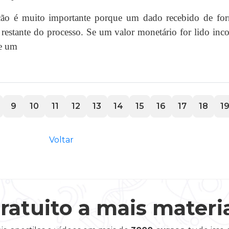
ção é muito importante porque um dado recebido de fo
estante do processo. Se um valor monetário for lido inco
Se um
9
10
11
12
13
14
15
16
17
18
1
Voltar
ratuito a mais materi