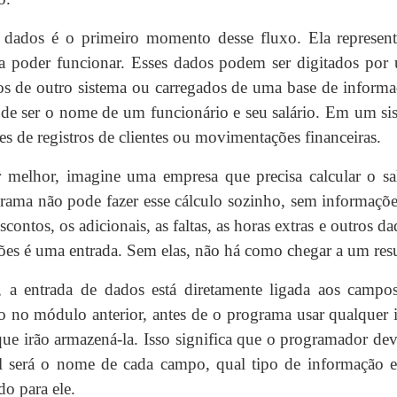
 dados é o primeiro momento desse fluxo. Ela represen
a poder funcionar. Esses dados podem ser digitados por 
os de outro sistema ou carregados de uma base de inform
ode ser o nome de um funcionário e seu salário. Em um si
es de registros de clientes ou movimentações financeiras.
r melhor, imagine uma empresa que precisa calcular o sal
rama não pode fazer esse cálculo sozinho, sem informações
escontos, os adicionais, as faltas, as horas extras e outros d
es é uma entrada. Sem elas, não há como chegar a um resu
 entrada de dados está diretamente ligada aos campos
 no módulo anterior, antes de o programa usar qualquer 
ue irão armazená-la. Isso significa que o programador dev
al será o nome de cada campo, qual tipo de informação e
do para ele.