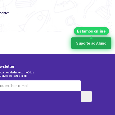
amente!
Suporte ao Aluno
wsletter
eba novidades e conteúdos
usivos no seu e-mail.