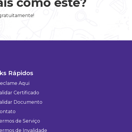
ais como este?
 gratuitamente!
ks Rápidos
eclame Aqui
lidar Certificado
alidar Documento
ontato
ermos de Serviço
ermos de Invalidade