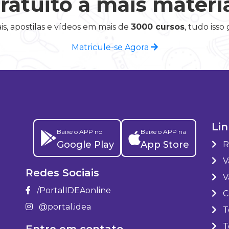
ratuito a mais materi
is, apostilas e vídeos em mais de
3000 cursos
, tudo isso
Matricule-se Agora
Lin
Baixe o APP no
Baixe o APP na
Google Play
App Store
R
Va
Redes Sociais
V
/PortalIDEAonline
C
@portal.idea
T
T