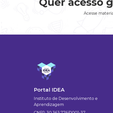
Quer acesso g
Acesse materia
Portal IDEA
Instituto de Desenvolvimento e
Aprendizagem
CNPJ: 30.363.776/0001-37