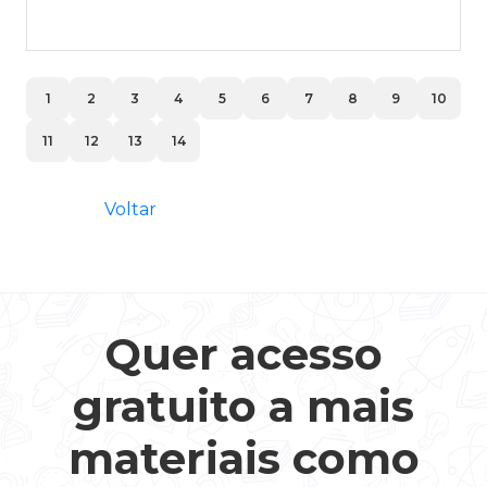
1
2
3
4
5
6
7
8
9
10
11
12
13
14
Voltar
Quer acesso
gratuito a mais
materiais como