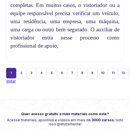
completas. Em muitos casos, o vistoriador ou a
equipe responsável precisa verificar um veículo,
uma residência, uma empresa, uma máquina,
uma carga ou outro bem segurado. O auxiliar de
vistoriador entra nesse processo como
profissional de apoio,
1
2
3
4
5
6
7
8
9
10
11
12
Voltar
Quer acesso gratuito a mais materiais como este?
Acesse materiais, apostilas e vídeos em mais de
3000 cursos
, tudo
isso gratuitamente!