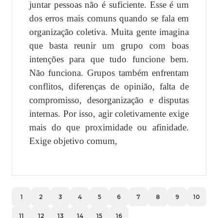
juntar pessoas não é suficiente. Esse é um
dos erros mais comuns quando se fala em
organização coletiva. Muita gente imagina
que basta reunir um grupo com boas
intenções para que tudo funcione bem.
Não funciona. Grupos também enfrentam
conflitos, diferenças de opinião, falta de
compromisso, desorganização e disputas
internas. Por isso, agir coletivamente exige
mais do que proximidade ou afinidade.
Exige objetivo comum,
1
2
3
4
5
6
7
8
9
10
11
12
13
14
15
16